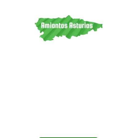
Garantizamos una retirada de amianto segura, legal y
respetuosa con el medio ambiente. Trabajamos en toda
Asturias, ofreciendo seguridad y profesionalidad en cada
proyecto.
CONTÁCTANOS
T
623 350 670
M info@amiantosasturias.com