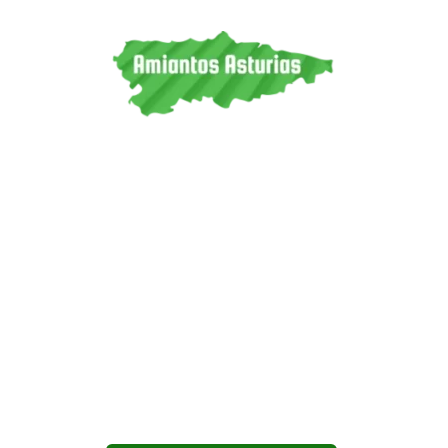
Garantizamos una retirada de amianto segura, legal y
respetuosa con el medio ambiente. Trabajamos en toda
Asturias, ofreciendo seguridad y profesionalidad en cada
proyecto.
CONTÁCTANOS
T
623 350 670
M info@amiantosasturias.com