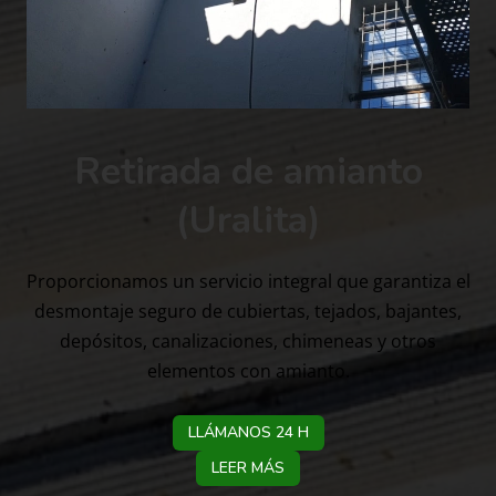
Retirada de amianto
(Uralita)
Proporcionamos un servicio integral que garantiza el
desmontaje seguro de cubiertas, tejados, bajantes,
depósitos, canalizaciones, chimeneas y otros
elementos con amianto.
LLÁMANOS 24 H
LEER MÁS