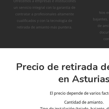
Ofrecemos a empresas e instituciones
un servicio integral con la garantía de
Nos e
contratar a profesionales altamente
bajantes,
cualificados y con la tecnología de
de ami
retirada de amianto más puntera.
docum
con
Precio de retirada 
en Asturia
El precio depende de varios fact
Cantidad de amianto.
Tipo de instalación (tejado, bajante, 