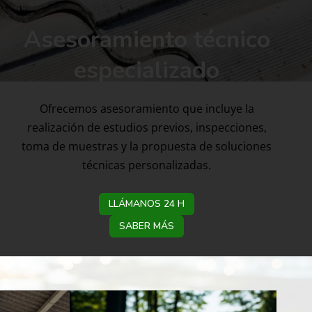
Asesoramiento técnico
especializado
Ofrecemos asesoramiento que incluye la
realización de estudios previos, inspecciones,
toma de muestras y la propuesta de soluciones
técnicas personalizadas.
LLÁMANOS 24 H
SABER MÁS