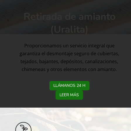
Retirada de amianto
(Uralita)
Proporcionamos un servicio integral que
garantiza el desmontaje seguro de cubiertas,
tejados, bajantes, depósitos, canalizaciones,
chimeneas y otros elementos con amianto.
LLÁMANOS 24 H
LEER MÁS