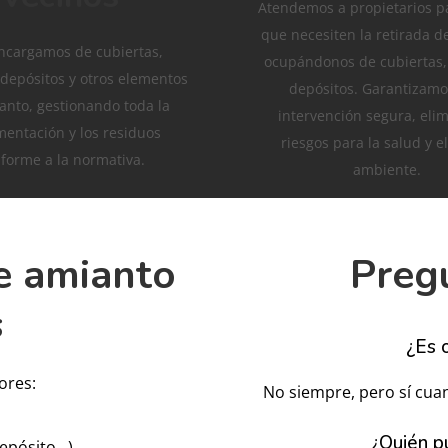
Atendemos a propietarios pa
que necesiten la retirada d
ncargamos de cubiertas,
ocupándonos de cubiertas, 
 depósitos y otros elementos
depósitos. Garantizam
anto, gestionando toda la
intervención segura, eli
entación y los residuos
riesgos para la salud y e
forme a la normativa.
ambiente.
de amianto
Preg
s
¿Es o
ores:
No siempre, pero sí cuan
¿Quién p
depósito…).