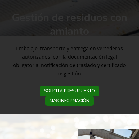
Gestión de residuos con
amianto
Embalaje, transporte y entrega en vertederos
autorizados, con la documentación legal
obligatoria: notificación de traslado y certificado
de gestión.
SOLICITA PRESUPUESTO
MÁS INFORMACIÓN