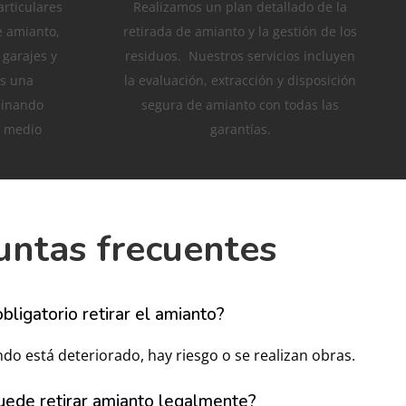
rticulares
Realizamos un plan detallado de la
e amianto,
retirada de amianto y la gestión de los
garajes y
residuos. Nuestros servicios incluyen
os una
la evaluación, extracción y disposición
minando
segura de amianto con todas las
l medio
garantías.
untas frecuentes
bligatorio retirar el amianto?
do está deteriorado, hay riesgo o se realizan obras.
uede retirar amianto legalmente?